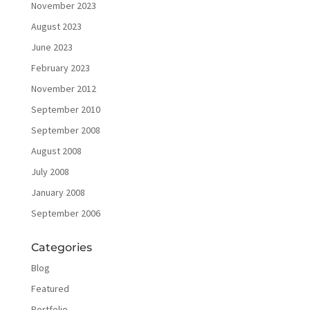
November 2023
August 2023
June 2023
February 2023
November 2012
September 2010
September 2008
August 2008
July 2008
January 2008
September 2006
Categories
Blog
Featured
Portfolio